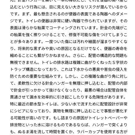
込むという行為には、目に見えない大きなリスクが潜んでいるから
です。まず、最も懸念されるのが便器の表面である陶器へのダメー
ジです。トイレの便器は非常に硬い陶器で作られていますが、その
表面は滑らかな釉薬でコーティングされています。針金の先端がこ
の釉薬を強く擦りつけることで、修復不可能な傷をつけてしまうこ
とが多々あります。一度ついた傷には汚れや細菌が溜まりやすくな
り、将来的な黒ずみや臭いの原因となるだけでなく、便器の寿命を
縮めることにも繋がりかねません。さらに、配管の構造的な問題も
無視できません。トイレの排水路は複雑に曲がりくねったＳ字状の
トラップ構造になっており、これは下水からの悪臭や害虫の侵入を
防ぐための重要な仕組みです。しかし、この複雑な曲がり角に対し
て、柔軟性に欠ける針金ハンガーを無理に押し込むと、配管の内部
で針金が引っかかって抜けなくなったり、最悪の場合は配管自体を
貫通させて漏水を効率的に引き起こしたりする危険性があります。
特に最近の節水型トイレは、少ない水で流すために配管設計が非常
にシビアになっており、異物を無理に押し込むことで事態が悪化す
る可能性が高いのです。もし詰まりの原因がトイレットペーパーや
排泄物といった水に溶けるものであるならば、ハンガーで突くより
も、ぬるま湯を流して時間を置くか、ラバーカップを使用する方が