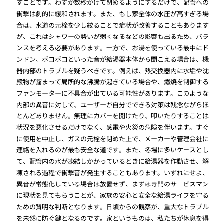
すことです。わずか数秒かけて閉めるようにするだけで、配管への
衝撃は劇的に緩和されます。また、もし家全体の水圧が高すぎる場
合は、水道の元栓を少し絞ることで症状が改善することもあります
が、これはシャワーの勢いが弱くなるなどの影響も出るため、バラ
ンスを考える必要があります。一方で、お湯を使っている最中にド
ンドン、ボコボコといった音が給湯器本体から聞こえる場合は、機
器内部のトラブルを疑うべきです。例えば、熱交換器内に水垢や沈
殿物が溜まって局所的な沸騰が起きている場合や、燃焼を制御する
ファンモーターに不具合が出ている可能性があります。このような
内部の異音に対して、ユーザーが自分でできる対策は残念ながらほ
とんどありません。無理にカバーを開けたり、叩いたりすることは
状況を悪化させるだけでなく、感電や火災の危険を伴います。すぐ
に使用を中止し、ガスの元栓を閉めた上で、メーカーや管理会社に
連絡を入れるのが最も安全な道です。また、冬場に多いケースとし
て、配管内の水が凍結しかかっているときに給湯器を作動させ、解
凍される過程で衝撃音が発生することもあります。いずれにせよ、
異音が常態化している場合は放置せず、まずは専門のサービスマン
に現状を見てもらうことが、家族の安心と安全な給湯ライフを守る
ための賢明な判断となります。日頃からの観察が、重大なトラブル
を未然に防ぐ鍵となるのです。家というものは、私たちが休息を得