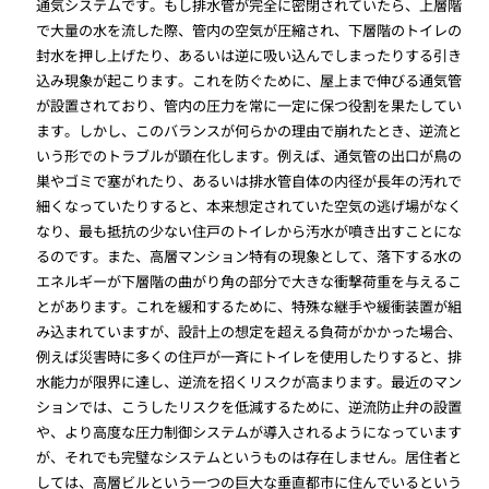
通気システムです。もし排水管が完全に密閉されていたら、上層階
で大量の水を流した際、管内の空気が圧縮され、下層階のトイレの
封水を押し上げたり、あるいは逆に吸い込んでしまったりする引き
込み現象が起こります。これを防ぐために、屋上まで伸びる通気管
が設置されており、管内の圧力を常に一定に保つ役割を果たしてい
ます。しかし、このバランスが何らかの理由で崩れたとき、逆流と
いう形でのトラブルが顕在化します。例えば、通気管の出口が鳥の
巣やゴミで塞がれたり、あるいは排水管自体の内径が長年の汚れで
細くなっていたりすると、本来想定されていた空気の逃げ場がなく
なり、最も抵抗の少ない住戸のトイレから汚水が噴き出すことにな
るのです。また、高層マンション特有の現象として、落下する水の
エネルギーが下層階の曲がり角の部分で大きな衝撃荷重を与えるこ
とがあります。これを緩和するために、特殊な継手や緩衝装置が組
み込まれていますが、設計上の想定を超える負荷がかかった場合、
例えば災害時に多くの住戸が一斉にトイレを使用したりすると、排
水能力が限界に達し、逆流を招くリスクが高まります。最近のマン
ションでは、こうしたリスクを低減するために、逆流防止弁の設置
や、より高度な圧力制御システムが導入されるようになっています
が、それでも完璧なシステムというものは存在しません。居住者と
しては、高層ビルという一つの巨大な垂直都市に住んでいるという