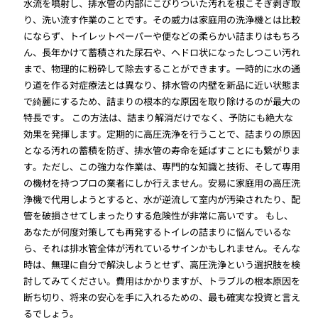
水流を噴射し、排水管の内部にこびりついた汚れを根こそぎ剥ぎ取
り、洗い流す作業のことです。その威力は家庭用の洗浄機とは比較
にならず、トイレットペーパーや便などの柔らかい詰まりはもちろ
ん、長年かけて蓄積された尿石や、ヘドロ状になったしつこい汚れ
まで、物理的に粉砕して除去することができます。一時的に水の通
り道を作る対症療法とは異なり、排水管の内壁を新品に近い状態ま
で綺麗にするため、詰まりの根本的な原因を取り除けるのが最大の
特長です。 この方法は、詰まり解消だけでなく、予防にも絶大な
効果を発揮します。定期的に高圧洗浄を行うことで、詰まりの原因
となる汚れの蓄積を防ぎ、排水管の寿命を延ばすことにも繋がりま
す。ただし、この強力な作業は、専門的な知識と技術、そして専用
の機材を持つプロの業者にしか行えません。安易に家庭用の高圧洗
浄機で代用しようとすると、水が逆流して室内が汚染されたり、配
管を破損させてしまったりする危険性が非常に高いです。 もし、
あなたが何度対策しても再発するトイレの詰まりに悩んでいるな
ら、それは排水管全体が汚れているサインかもしれません。そんな
時は、無理に自分で解決しようとせず、高圧洗浄という選択肢を検
討してみてください。費用はかかりますが、トラブルの根本原因を
断ち切り、将来の安心を手に入れるための、最も確実な投資と言え
るでしょう。