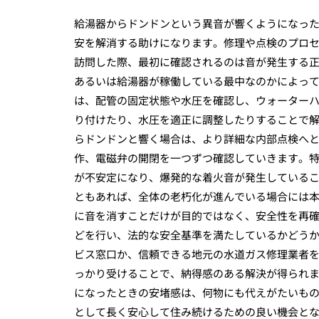
給湯器からドンドンという異音が響くようになっ
安を解消する助けになります。修理や点検のプロ
訪問した際、最初に確認されるのは音が発生する
あるいは給湯器が稼働している最中なのかによっ
は、配管の固定状態や水圧を確認し、ウォーター
り付けたり、水圧を適正に調整したりすることで
らドンドンと響く場合は、より詳細な内部点検へ
作、電磁弁の開閉を一つずつ確認していきます。
が不安定になり、爆発的な着火音が発生している
ともあれば、全体の老朽化が進んでいる場合には
に音を消すことだけが目的ではなく、安全性を再
どを行い、法的な安全基準を満たしているかどう
ビス窓口か、信頼できる地元の水道ガス修理業者
っかり受けることで、納得感のある解決が得られ
になったときの安堵感は、何物にも代えがたいも
として長く安心して住み続けるための良い機会と