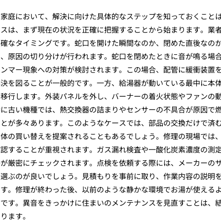
た家庭において、解決に向けた具体的なステップを知っておくこと
セスは、まず現在の状況を正確に把握することから始まります。業
正確なタイミングです。蛇口を開けた瞬間なのか、閉めた直後なの
て、原因の切り分けが行われます。蛇口を閉めたときに音が鳴る場
ハンマー現象への対策が検討されます。この場合、配管に緩衝装置
解決を図ることが一般的です。一方、給湯器が動いている最中に本
と移行します。外装パネルを外し、バーナーの着火状態やファンの
特に古い機種では、熱交換器の詰まりやセンサーの不具合が原因で
ことが多々あります。このようなケースでは、部品の交換だけで済
本体の買い替えを提案されることもあるでしょう。修理の現場では
確認することが重視されます。ガス漏れ検査や一酸化炭素濃度の測
かが厳密にチェックされます。点検を依頼する際には、メーカーの
を選ぶのが良いでしょう。見積もりを事前に取り、作業内容の説明
ます。修理が終わった後、以前のような静かな環境でお湯が使える
のです。異音をきっかけに住まいのメンテナンスを見直すことは、
なります。