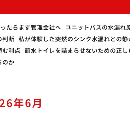
鳴ったらまず管理会社へ
ユニットバスの水漏れ
の判断
私が体験した突然のシンク水漏れとの静
頼む利点
節水トイレを詰まらせないための正し
るのか
026年6月