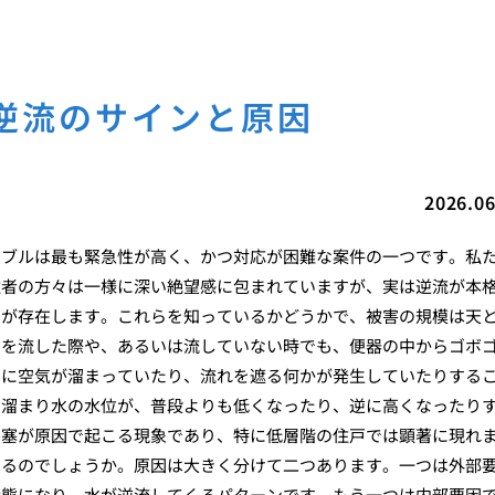
逆流のサインと原因
2026.06
ラブルは最も緊急性が高く、かつ対応が困難な案件の一つです。私
住者の方々は一様に深い絶望感に包まれていますが、実は逆流が本
ンが存在します。これらを知っているかどうかで、被害の規模は天
レを流した際や、あるいは流していない時でも、便器の中からゴボ
中に空気が溜まっていたり、流れを遮る何かが発生していたりする
る溜まり水の水位が、普段よりも低くなったり、逆に高くなったり
閉塞が原因で起こる現象であり、特に低層階の住戸では顕著に現れ
きるのでしょうか。原因は大きく分けて二つあります。一つは外部
状態になり、水が逆流してくるパターンです。もう一つは内部要因