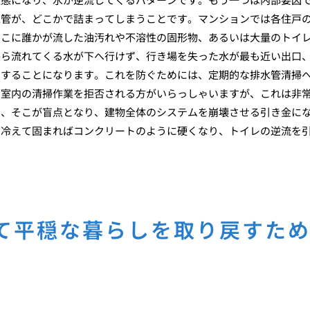
水管が、どこかで詰まってしまうことです。マンションでは各住戸
そこに誰かが流した油汚れや不溶性の固形物、あるいは大量のトイ
から流れてくる水が下へ行けず、行き場を失った水が最も近い出口
出することになります。これを防ぐためには、定期的な排水管清掃
で室内の清掃作業を拒否される方がいらっしゃいますが、これは非
で、そこが盲点となり、建物全体のシステムを崩壊させる引き金に
、冷えて固まればコンクリートのように硬くなり、トイレの逆流を
て平穏な暮らしを取り戻すた