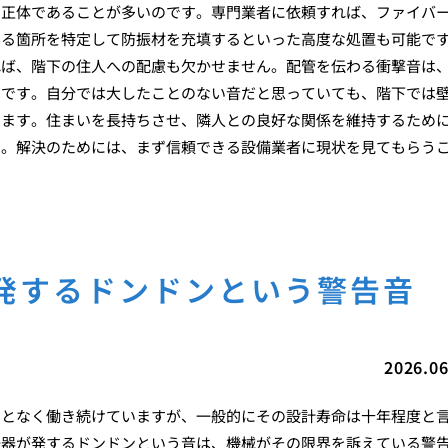
の正体であることが多いのです。専門業者に依頼すれば、ファイバ
いる箇所を特定して防振材を充填するといった高度な処置も可能で
れば、階下の住人への配慮も欠かせません。配管を伝わる衝撃音は
らです。自分では大したことのない音だと思っていても、階下では
ります。住まいを長持ちさせ、隣人との良好な関係を維持するため
す。解決のためには、まず信頼できる設備業者に現状を見てもらう
発するドンドンという警告音
2026.06
ことなく働き続けていますが、一般的にその設計寿命は十年程度と
湯器が発するドンドンという音は、機械がその限界を訴えている警