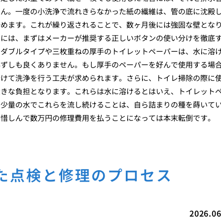
せん。一度の小洗浄で流れきらなかった紙の繊維は、管の底に沈殿
始めます。これが繰り返されることで、数ヶ月後には強固な壁とな
めには、まずはメーカーが推奨する正しいボタンの使い分けを徹底
るダブルタイプや三枚重ねの厚手のトイレットペーパーは、水に溶
必ずしも良くありません。もし厚手のペーパーを好んで使用する場
分けて洗浄を行う工夫が求められます。さらに、トイレ掃除の際に
大きな負担となります。これらは水に溶けるとはいえ、トイレット
。少量の水でこれらを流し続けることは、自ら詰まりの種を蒔いて
を惜しんで数万円の修理費用を払うことになっては本末転倒です。
た点検と修理のプロセス
2026.06