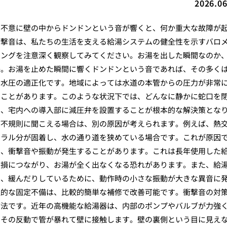
2026.06
、不意に壁の中からドンドンという音が響くと、何か重大な故障が
衝撃音は、私たちの生活を支える給湯システムの健全性を示すバロ
ミングを注意深く観察してみてください。お湯を出した瞬間なのか
か。お湯を止めた瞬間に響くドンドンという音であれば、その多く
は水圧の適正化です。地域によっては水道の本管からの圧力が非常
ることがあります。このような状況下では、どんなに静かに蛇口を
は、宅内への導入部に減圧弁を設置することが根本的な解決策とな
が不規則に聞こえる場合は、別の原因が考えられます。例えば、熱
ネラル分が固着し、水の通り道を狭めている場合です。これが原因
で、衝撃音や振動が発生することがあります。これは長年使用した
破損につながり、お湯が全く出なくなる恐れがあります。また、給
り、緩んだりしているために、動作時の小さな振動が大きな異音に
理的な固定不備は、比較的簡単な補修で改善可能です。衝撃音の対
方法です。近年の高機能な給湯器は、内部のポンプやバルブが力強
、その反動で管が暴れて壁に接触します。壁の裏側という目に見え