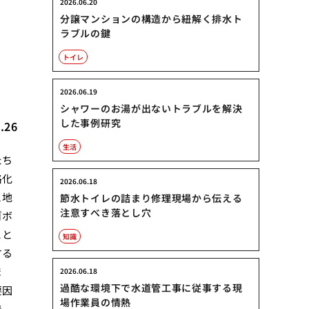
2026.06.20
分譲マンションの構造から紐解く排水ト
ラブルの鍵
トイレ
2026.06.19
シャワーのお湯が出ないトラブルを解決
した事例研究
.26
生活
たち
格化
2026.06.18
と地
節水トイレの詰まり修理現場から伝える
注意すべき落とし穴
ゴボ
こと
知識
する
ま
2026.06.18
過酷な環境下で水道管工事に従事する現
要因
場作業員の情熱
で、