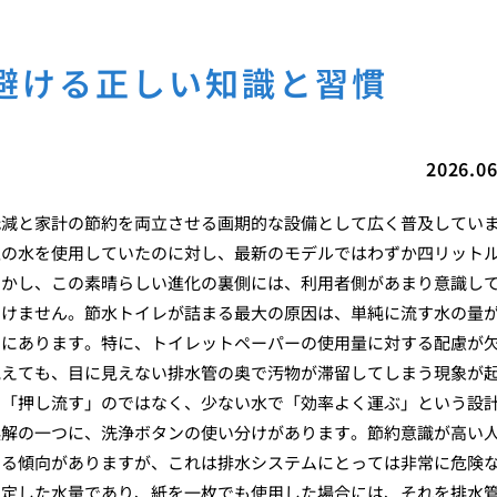
避ける正しい知識と習慣
2026.06
低減と家計の節約を両立させる画期的な設備として広く普及してい
上の水を使用していたのに対し、最新のモデルではわずか四リット
しかし、この素晴らしい進化の裏側には、利用者側があまり意識し
いけません。節水トイレが詰まる最大の原因は、単純に流す水の量
とにあります。特に、トイレットペーパーの使用量に対する配慮が
見えても、目に見えない排水管の奥で汚物が滞留してしまう現象が
で「押し流す」のではなく、少ない水で「効率よく運ぶ」という設
誤解の一つに、洗浄ボタンの使い分けがあります。節約意識が高い
する傾向がありますが、これは排水システムにとっては非常に危険
想定した水量であり、紙を一枚でも使用した場合には、それを排水