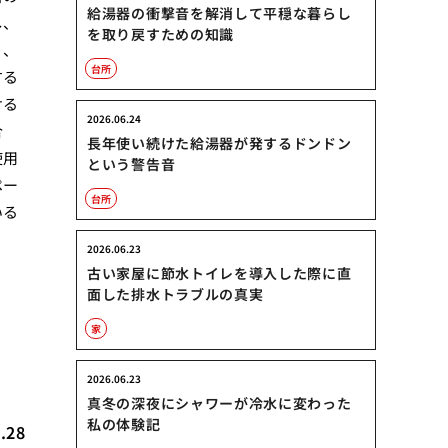
給湯器の衝撃音を解消して平穏な暮らし
し、
を取り戻すための知識
り、
台所
する
ける
2026.06.24
合
長年使い続けた給湯器が発するドンドン
使用
という警告音
ペー
台所
いる
2026.06.23
古い家屋に節水トイレを導入した際に直
面した排水トラブルの真実
家
2026.06.23
真冬の深夜にシャワーが冷水に変わった
私の体験記
.28