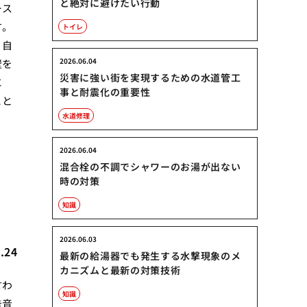
と絶対に避けたい行動
ース
す。
トイレ
、自
2026.06.04
壁を
災害に強い街を実現するための水道管工
に
事と耐震化の重要性
こと
水道修理
2026.06.04
混合栓の不調でシャワーのお湯が出ない
時の対策
知識
2026.06.03
.24
最新の給湯器でも発生する水撃現象のメ
カニズムと最新の対策技術
言わ
知識
告音