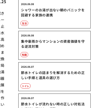
.25
2026.06.08
シャワーのお湯が出ない朝のパニックを
起き
回避する家族の連携
メー
生活
、止
は水
2026.06.08
に高
集中豪雨からマンションの資産価値を守
閉め
る逆流対策
りま
知識
交換
で局
2026.06.07
給湯
節水トイレの詰まりを解消するための正
しい手順と道具の選び方
湯器
発展
トイレ
策を
く作
2026.06.07
節水トイレが流れない時の正しい対処法
ない