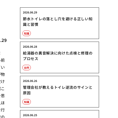
2026.06.29
節水トイレの落とし穴を避ける正しい知
識と習慣
知識
.29
2026.06.28
ま
給湯器の異音解決に向けた点検と修理の
プロセス
ル前
てい
台所
が物
欠け
2026.06.26
管理会社が教えるトイレ逆流のサインと
起こ
原因
計思
人ほ
知識
な行
2026.06.25
管の