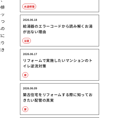
の排
水道修理
レッ
2026.06.18
、つ
給湯器のエラーコードから読み解くお湯
への
が出ない理由
常に
浴室
なり
引き
2026.06.17
リフォームで実施したいマンションのト
イレ逆流対策
家
め
2026.06.09
築古住宅をリフォームする際に知ってお
きたい配管の真実
家