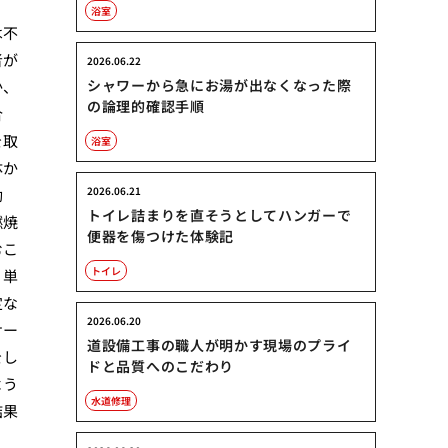
浴室
は不
者が
2026.06.22
シャワーから急にお湯が出なくなった際
か、
の論理的確認手順
合
を取
浴室
体か
2026.06.21
動
トイレ詰まりを直そうとしてハンガーで
燃焼
便器を傷つけた体験記
むこ
トイレ
、単
定な
2026.06.20
サー
道設備工事の職人が明かす現場のプライ
をし
ドと品質へのこだわり
よう
水道修理
結果