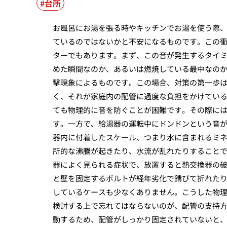
台所
お風呂にお湯を張る時やキッチンでお湯を使う際
ているのではないかと不安になるものです。この
ターでもあります。まず、この音が発生するタイ
めた瞬間なのか、あるいは燃焼している最中なの
撃現象によるものです。この場合、対策の第一歩
く、それが家庭内の配管に過度な負担をかけてい
ても物理的に音を防ぐことが困難です。その際に
す。一方で、給湯器の運転中にドンドンという音
器内に付着したスケール、つまり水に含まれるミ
所的な沸騰が起きたり、水流が乱れたりすること
器によく見られる症状で、放置すると熱交換器の
と壁を固定するボルトが経年劣化で錆びて折れた
しているケースも少なくありません。こうした物
検討する上で忘れてはならないのが、配管の支持
動するため、配管がしっかり固定されていないと